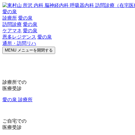
愛の泉
診療所
愛の泉
訪問診療
愛の泉
ケアマネ
愛の泉
恩多レジデンス
愛の泉
通所・訪問リハ
MENU
メニューを開閉する
診療所での
医療受診
愛の泉 診療所
ご自宅での
医療受診